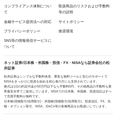
コンプライアンス体制につい
取扱商品のリスクおよび手数料
て
等の説明
金融サービス提供法への対応
サイトポリシー
プライバシーポリシー
推奨環境
SNS等の情報発信サービスに
ついて
ネット証券/日本株・米国株・投信・FX・NISAなら証券会社の松
井証券
松井証券はシンプルな手数料体系、豊富な無料ツールと安心のサポートで
NISAをきっかけに投資を始める初心者の方にも支持されています。
株式は1日の約定代金が50万円以下なら手数料0円、その他商品の手数料も業
界最安水準でご提供しています。NISAでの日本株、米国株、投資信託はすべ
て売買手数料が無料です。
日本株(現物取引/信用取引)・米国株(現物取引/信用取引)、投資信託、FX、先
物・オプション取引、NISA、iDeCo等の各種商品をお取扱いしています。