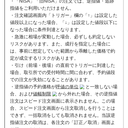
・「NISA」「旧NISA」の注文では、逆指値・追跡
指値をご利用いただけません。
・注文確認画面内「トリガー」欄の「↑」は設定した
値段以上になった場合、「↓」は設定した値段以下に
なった場合に条件到達となります。
・急激に相場が変動した場合、必ずしも約定しない
リスクがあります。また、成行を指定した場合に
は、事前に想定していた範囲から乖離した価格で約
定が成立するリスクがあります。
・引け（前場・後場）の直前でトリガーに到達した
場合、取引所での受付時間に間に合わず、予約値段
での注文が失効になることがあります。
・逆指値の予約価格が
呼値の単位
と一致しない場
合、および
値幅制限
から外れた場合、その逆指値
注文はスピード注文画面に表示されません。この場
合、スピード注文画面から注文取消しを行うことは
できず、一括取消をしても取消されません。当該逆
指値注文の取消は、各注文の「訂正／取消」画面よ