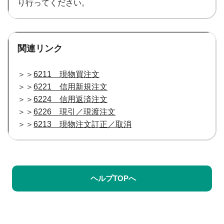
り行ってください。
関連リンク
＞＞
6211 現物買注文
＞＞
6221 信用新規注文
＞＞
6224 信用返済注文
＞＞
6226 現引／現渡注文
＞＞
6213 現物注文訂正／取消
ヘルプTOPへ