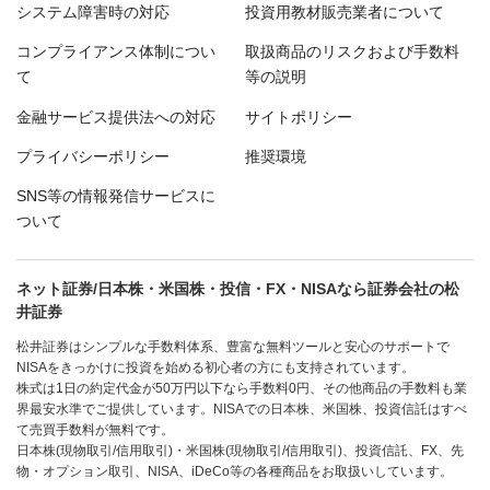
システム障害時の対応
投資用教材販売業者について
コンプライアンス体制につい
取扱商品のリスクおよび手数料
て
等の説明
金融サービス提供法への対応
サイトポリシー
プライバシーポリシー
推奨環境
SNS等の情報発信サービスに
ついて
ネット証券/日本株・米国株・投信・FX・NISAなら証券会社の松
井証券
松井証券はシンプルな手数料体系、豊富な無料ツールと安心のサポートで
NISAをきっかけに投資を始める初心者の方にも支持されています。
株式は1日の約定代金が50万円以下なら手数料0円、その他商品の手数料も業
界最安水準でご提供しています。NISAでの日本株、米国株、投資信託はすべ
て売買手数料が無料です。
日本株(現物取引/信用取引)・米国株(現物取引/信用取引)、投資信託、FX、先
物・オプション取引、NISA、iDeCo等の各種商品をお取扱いしています。