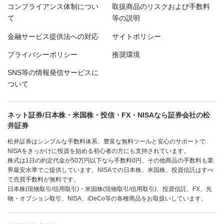
コンプライアンス体制につい
取扱商品のリスクおよび手数料
て
等の説明
金融サービス提供法への対応
サイトポリシー
プライバシーポリシー
推奨環境
SNS等の情報発信サービスに
ついて
ネット証券/日本株・米国株・投信・FX・NISAなら証券会社の松
井証券
松井証券はシンプルな手数料体系、豊富な無料ツールと安心のサポートで
NISAをきっかけに投資を始める初心者の方にも支持されています。
株式は1日の約定代金が50万円以下なら手数料0円、その他商品の手数料も業
界最安水準でご提供しています。NISAでの日本株、米国株、投資信託はすべ
て売買手数料が無料です。
日本株(現物取引/信用取引)・米国株(現物取引/信用取引)、投資信託、FX、先
物・オプション取引、NISA、iDeCo等の各種商品をお取扱いしています。