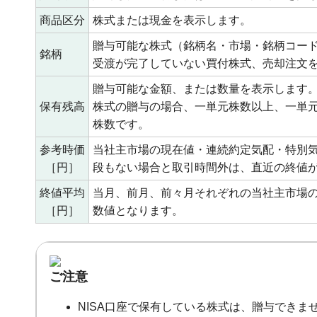
商品区分
株式または現金を表示します。
贈与可能な株式（銘柄名・市場・銘柄コー
銘柄
受渡が完了していない買付株式、売却注文
贈与可能な金額、または数量を表示します
保有残高
株式の贈与の場合、一単元株数以上、一単
株数です。
参考時価
当社主市場の現在値・連続約定気配・特別
［円］
段もない場合と取引時間外は、直近の終値
終値平均
当月、前月、前々月それぞれの当社主市場
［円］
数値となります。
ご注意
NISA口座で保有している株式は、贈与できま