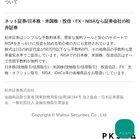
ついて
ネット証券/日本株・米国株・投信・FX・NISAなら証券会社の松
井証券
松井証券はシンプルな手数料体系、豊富な無料ツールと安心のサポートで
NISAをきっかけに投資を始める初心者の方にも支持されています。
株式は1日の約定代金が50万円以下なら手数料0円、その他商品の手数料も業
界最安水準でご提供しています。NISAでの日本株、米国株、投資信託はすべ
て売買手数料が無料です。
日本株(現物取引/信用取引)・米国株(現物取引/信用取引)、投資信託、FX、先
物・オプション取引、NISA、iDeCo等の各種商品をお取扱いしています。
松井証券株式会社
金融商品取引業者 関東財務局長(金商)第164号 加入協会：日本証券業協
会、一般社団法人 金融先物取引業協会
Copyright © Matsui Securities Co., Ltd.
メニュー