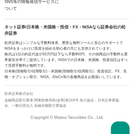
SNS等の情報発信サービスに
ついて
ネット証券/日本株・米国株・投信・FX・NISAなら証券会社の松
井証券
松井証券はシンプルな手数料体系、豊富な無料ツールと安心のサポートで
NISAをきっかけに投資を始める初心者の方にも支持されています。
株式は1日の約定代金が50万円以下なら手数料0円、その他商品の手数料も業
界最安水準でご提供しています。NISAでの日本株、米国株、投資信託はすべ
て売買手数料が無料です。
日本株(現物取引/信用取引)・米国株(現物取引/信用取引)、投資信託、FX、先
物・オプション取引、NISA、iDeCo等の各種商品をお取扱いしています。
松井証券株式会社
金融商品取引業者 関東財務局長(金商)第164号 加入協会：日本証券業協
会、一般社団法人 金融先物取引業協会
Copyright © Matsui Securities Co., Ltd.