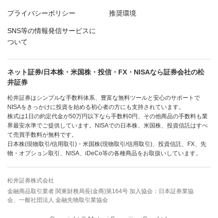
プライバシーポリシー
推奨環境
SNS等の情報発信サービスに
ついて
ネット証券/日本株・米国株・投信・FX・NISAなら証券会社の松
井証券
松井証券はシンプルな手数料体系、豊富な無料ツールと安心のサポートで
NISAをきっかけに投資を始める初心者の方にも支持されています。
株式は1日の約定代金が50万円以下なら手数料0円、その他商品の手数料も業
界最安水準でご提供しています。NISAでの日本株、米国株、投資信託はすべ
て売買手数料が無料です。
日本株(現物取引/信用取引)・米国株(現物取引/信用取引)、投資信託、FX、先
物・オプション取引、NISA、iDeCo等の各種商品をお取扱いしています。
松井証券株式会社
金融商品取引業者 関東財務局長(金商)第164号 加入協会：日本証券業協
会、一般社団法人 金融先物取引業協会