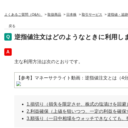
よくあるご質問（Q&A）
>
取扱商品
>
日本株
>
取引サービス
>
逆指値・追跡
戻る
逆指値注文はどのようなときに利用し
回答
主な利用方法は次のとおりです。
【参考】マネーサテライト動画：逆指値注文とは（4分
1.損切り（損失を限定させ、株式の塩漬けを回避
2.利益確保（上値を狙いつつ、一定の利益を確保
3.順張り（一日中相場をウォッチできなくても