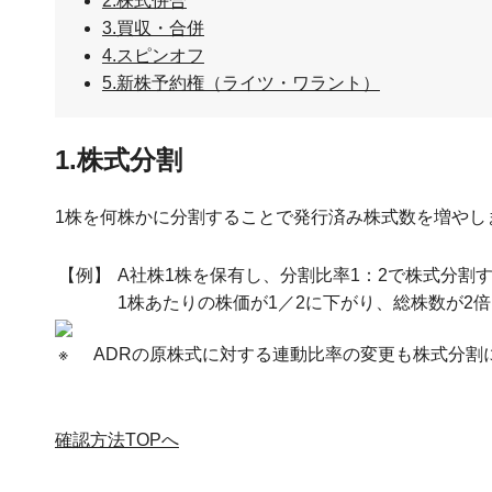
2.株式併合
3.買収・合併
4.スピンオフ
5.新株予約権（ライツ・ワラント）
1.株式分割
1株を何株かに分割することで発行済み株式数を増やし
【例】
A社株1株を保有し、分割比率1：2で株式分割
1株あたりの株価が1／2に下がり、総株数が2
※
ADRの原株式に対する連動比率の変更も株式分割
確認方法TOPへ