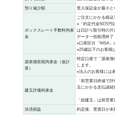
預り減少額
受入保証金が最小と
ご注文にかかる税込
※「約定代金50万円
ボックスレート手数料拘束
は日計り取引時の片
金
データ一括処理終了（
※口座区分「NIS
※25歳以下のお客
特定口座で「源泉徴
源泉徴収税拘束金（仮計
します。
算）
※法人のお客様には
「前営業日終値で評
玉にかかる支払諸経
建玉評価拘束金
「総建玉」は前営業
決済損益
約定後、受渡日が未