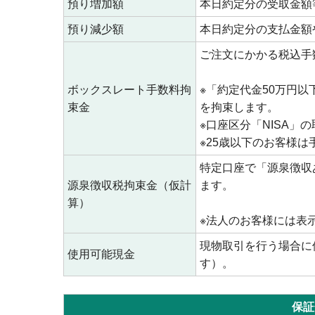
預り増加額
本日約定分の受取金額
預り減少額
本日約定分の支払金額
ご注文にかかる税込手
ボックスレート手数料拘
※「約定代金50万円以
束金
を拘束します。
※口座区分「NISA
※25歳以下のお客様
特定口座で「源泉徴収
源泉徴収税拘束金（仮計
ます。
算）
※法人のお客様には表
現物取引を行う場合に
使用可能現金
す）。
保証