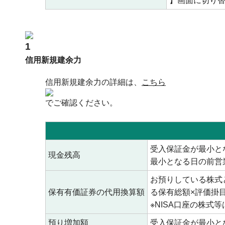
】画面に切り
信用新規建余力
信用新規建余力の詳細は、
こちら
でご確認ください。
受入保証金が最小と
現金残高
最小となる日の前営
お預りしている株式
保有有価証券の代用換算額
る保有総額×評価掛
※NISA口座の株
預り増加額
受入保証金が最小と