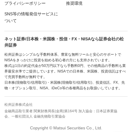
プライバシーポリシー
推奨環境
SNS等の情報発信サービスに
ついて
ネット証券/日本株・米国株・投信・FX・NISAなら証券会社の松
井証券
松井証券はシンプルな手数料体系、豊富な無料ツールと安心のサポートで
NISAをきっかけに投資を始める初心者の方にも支持されています。
株式は1日の約定代金が50万円以下なら手数料0円、その他商品の手数料も業
界最安水準でご提供しています。NISAでの日本株、米国株、投資信託はすべ
て売買手数料が無料です。
日本株(現物取引/信用取引)・米国株(現物取引/信用取引)、投資信託、FX、先
物・オプション取引、NISA、iDeCo等の各種商品をお取扱いしています。
松井証券株式会社
金融商品取引業者 関東財務局長(金商)第164号 加入協会：日本証券業協
会、一般社団法人 金融先物取引業協会
Copyright © Matsui Securities Co., Ltd.