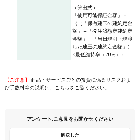
＜算出式＞
「使用可能保証金額」－
｛（「保有建玉の建約定金
額」＋「発注済想定建約定
金額」＋「当日現引・現渡
した建玉の建約定金額」）
×最低維持率（20％）｝
【ご注意】
商品・サービスごとの投資に係るリスクおよ
び手数料等の説明は、
こちら
をご覧ください。
アンケート:ご意見をお聞かせください
解決した
コメント