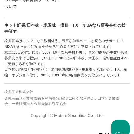
ついて
ネット証券/日本株・米国株・投信・FX・NISAなら証券会社の松
井証券
松井証券はシンプルな手数料体系、豊富な無料ツールと安心のサポートで
NISAをきっかけに投資を始める初心者の方にも支持されています。
株式は1日の約定代金が50万円以下なら手数料0円、その他商品の手数料も業
界最安水準でご提供しています。NISAでの日本株、米国株、投資信託はすべ
て売買手数料が無料です。
日本株(現物取引/信用取引)・米国株(現物取引/信用取引)、投資信託、FX、先
物・オプション取引、NISA、iDeCo等の各種商品をお取扱いしています。
松井証券株式会社
金融商品取引業者 関東財務局長(金商)第164号 加入協会：日本証券業協
会、一般社団法人 金融先物取引業協会
Copyright © Matsui Securities Co., Ltd.
メニュー