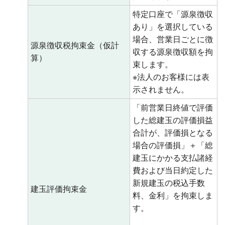
特定口座で「源泉徴収
あり」を選択している
場合、営業日ごとに徴
源泉徴収税拘束金（仮計
収する源泉徴収額を拘
算）
束します。
※法人のお客様には表
示されません。
「前営業日終値で評価
した総建玉の評価損益
合計が、評価損となる
場合の評価損」＋「総
建玉にかかる支払諸経
費および当日約定した
新規建玉の税込手数
建玉評価拘束金
料、金利」を拘束しま
す。