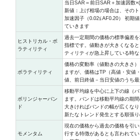
当日SAR＝前日SAR＋加速因数×(
新値：上げ相場の場合は、そのト
加速因子（0.02≦AF0.20） 
ていきます
過去一定期間の価格の標準偏差を
ヒストリカル・ボ
指標です。値動きが大きくなると
ラティリティ
ティリティが急上昇している時な
価格の変動率（値動きの大きさ）
ボラティリティ
ますが、価格はTP（高値・安値
値、前日終値－当日安値のうち最
移動平均線を中心に上下の線（バ
ボリンジャーバン
ます。バンドは移動平均線の期間
ド
大きければバンドの幅が広くなり
新たなトレンド発生とする順張り
現在の価格から過去の価格を引い
モメンタム
行する特徴があるとも言われてい