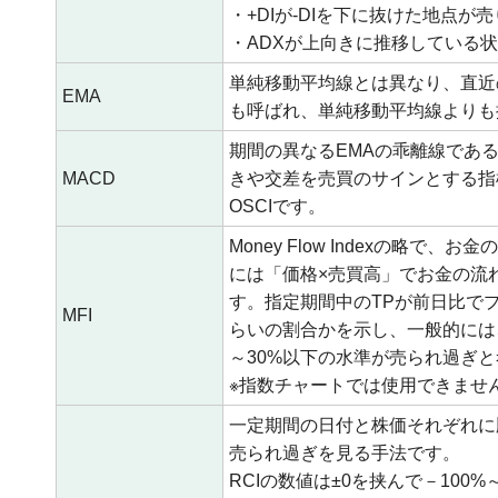
・+DIが-DIを下に抜けた地点が
・ADXが上向きに推移している
単純移動平均線とは異なり、直近
EMA
も呼ばれ、単純移動平均線よりも
期間の異なるEMAの乖離線である
MACD
きや交差を売買のサインとする指
OSCIです。
Money Flow Indexの
には「価格×売買高」でお金の流
す。指定期間中のTPが前日比で
MFI
らいの割合かを示し、一般的には、
～30%以下の水準が売られ過ぎ
※指数チャートでは使用できませ
一定期間の日付と株価それぞれに
売られ過ぎを見る手法です。
RCIの数値は±0を挟んで－10