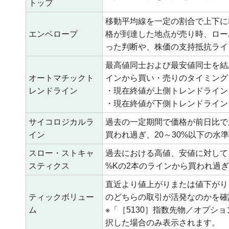
トップ
移動平均線を一定の割合で上下に
エンベロープ
格が到達した地点が売り時、ロー
った判断や、株価の支持抵抗ライ
最高値同士および最安値同士を結
オートマチックト
インから買い・売りのタイミング
レンドライン
・現在終値が上側トレンドライン
・現在終値が下側トレンドライン
サイコロジカルラ
過去の一定期間で価格が前日比で
イン
買われ過ぎ、20～30%以下の水
スロー・ストキャ
過去における高値、安値に対して
スティクス
%Kの2本のラインから買われ過
直近より値上がりまたは値下がり
ティックボリュー
のどちらの取引が活発なのかを確
ム
※「［5130］指数先物／オプ
択した場合のみ表示されます。