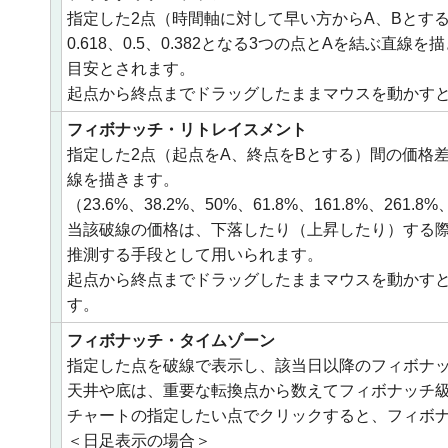
指定した2点（時間軸に対して早い方からA、Bとす
0.618、0.5、0.382となる3つの点とAを結ぶ
目安とされます。
起点から終点までドラッグしたままマウスを動かす
フィボナッチ・リトレイスメント
指定した2点（起点をA、終点をBとする）間の価格
線を描きます。
（23.6%、38.2%、50%、61.8%、161.8%、261.8%
当該破線の価格は、下落したり（上昇したり）する
推測する手段として用いられます。
起点から終点までドラッグしたままマウスを動かす
す。
フィボナッチ・タイムゾーン
指定した点を破線で表示し、該当日以降のフィボナ
天井や底は、重要な転換点から数えてフィボナッチ
チャートの指定したい点でクリックすると、フィボ
＜日足表示の場合＞