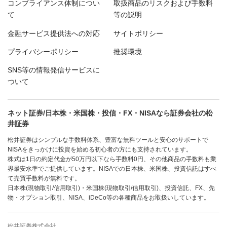
コンプライアンス体制につい
取扱商品のリスクおよび手数料
て
等の説明
金融サービス提供法への対応
サイトポリシー
プライバシーポリシー
推奨環境
SNS等の情報発信サービスに
ついて
ネット証券/日本株・米国株・投信・FX・NISAなら証券会社の松
井証券
松井証券はシンプルな手数料体系、豊富な無料ツールと安心のサポートで
NISAをきっかけに投資を始める初心者の方にも支持されています。
株式は1日の約定代金が50万円以下なら手数料0円、その他商品の手数料も業
界最安水準でご提供しています。NISAでの日本株、米国株、投資信託はすべ
て売買手数料が無料です。
日本株(現物取引/信用取引)・米国株(現物取引/信用取引)、投資信託、FX、先
物・オプション取引、NISA、iDeCo等の各種商品をお取扱いしています。
松井証券株式会社