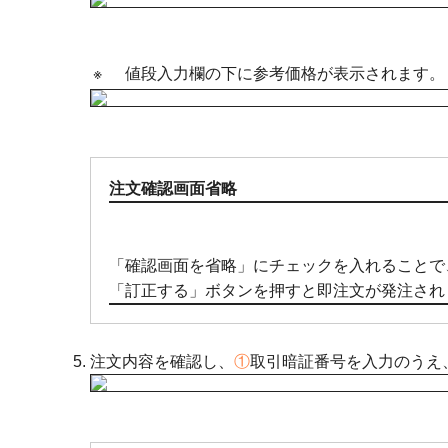
※
値段入力欄の下に参考価格が表示されます。
注文確認画面省略
「確認画面を省略」にチェックを入れることで
「訂正する」ボタンを押すと即注文が発注され
注文内容を確認し、
①
取引暗証番号を入力のうえ