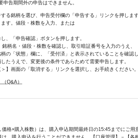
要申告期間外の申告はできません。
告する銘柄を選び、申告受付欄の「申告する」リンクを押しま
ります。値段・株数を入力、または
力し、「申告確認」ボタンを押します。
 銘柄名・値段・株数を確認し、取引暗証番号を入力のうえ、
銘柄の「状態」欄に、「受付済」と表示されていることを確認
消したうえで、変更後の条件であらためて需要申告します。
覧＞】画面の「取消する」リンクを選択し、お手続きください
（Q&A）
価格×購入株数）は、購入申込期間最終日の15:45までにご用
様は、購入申込を行うことができません。【口座管理】－【各