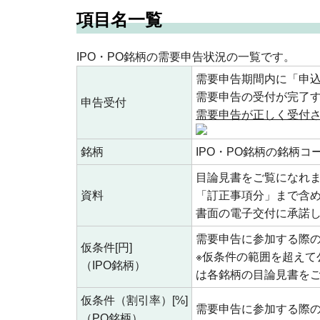
項目名一覧
IPO・PO銘柄の需要申告状況の一覧です。
需要申告期間内に「申
需要申告の受付が完了
申告受付
需要申告が正しく受付さ
銘柄
IPO・PO銘柄の銘柄
目論見書をご覧になれ
資料
「訂正事項分」まで含
書面の電子交付に承諾
需要申告に参加する際
仮条件[円]
※仮条件の範囲を超えて
（IPO銘柄）
は各銘柄の目論見書を
仮条件（割引率）[%]
需要申告に参加する際
（PO銘柄）