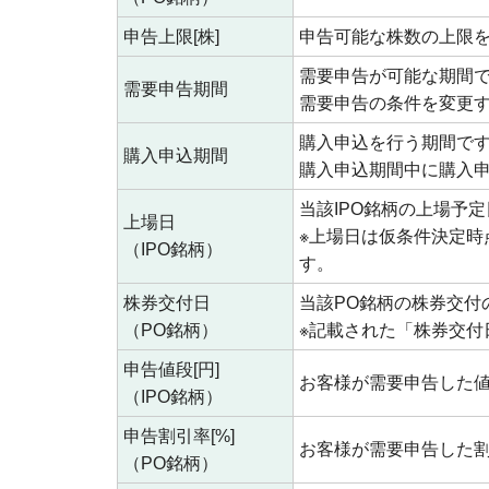
申告上限[株]
申告可能な株数の上限
需要申告が可能な期間
需要申告期間
需要申告の条件を変更
購入申込を行う期間で
購入申込期間
購入申込期間中に購入
当該IPO銘柄の上場予
上場日
※上場日は仮条件決定
（IPO銘柄）
す。
株券交付日
当該PO銘柄の株券交付
（PO銘柄）
※記載された「株券交
申告値段[円]
お客様が需要申告した
（IPO銘柄）
申告割引率[%]
お客様が需要申告した
（PO銘柄）