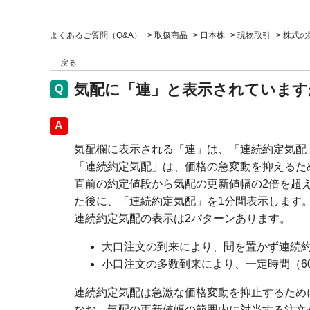
よくあるご質問（Q&A）
>
取扱商品
>
日本株
>
現物取引
>
株式の
戻る
気配に「連」と表示されています
回答
気配欄に表示される「連」は、「連続約定気配
「連続約定気配」は、価格の急変動を抑えるた
直前の約定値段から気配の更新値幅の2倍を超
た後に、「連続約定気配」を1分間表示します
連続約定気配の表示は2パターンあります。
大口注文の到来により、間を置かず連続
小口注文の多数到来により、一定時間（6
連続約定気配は急激な価格変動を抑止するため
なお、気配の更新値幅の範囲内に対当する注文