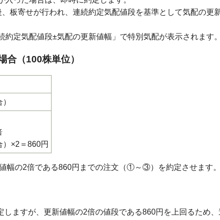
後、板寄せが行われ、連続約定気配値段を基準として気配の更
続約定気配値段±気配の更新値幅」で特別気配が表示されます
場合（100株単位）
合）
倍
合）×2＝860円
値幅の2倍である860円までの注文（①～③）を約定させます
約定しますが、更新値幅の2倍の値段である860円を上回るため