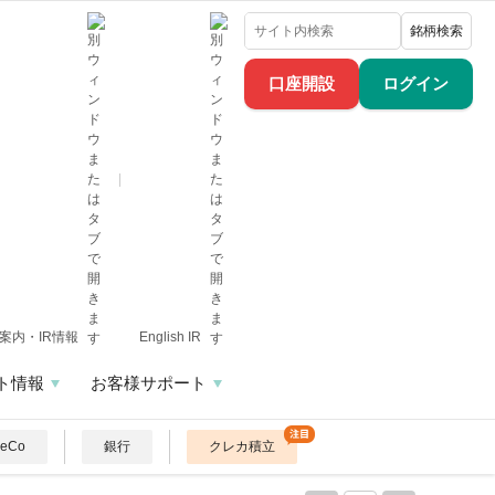
銘柄検索
口座開設
ログイン
案内・IR情報
English IR
ト情報
お客様サポート
DeCo
銀行
クレカ積立