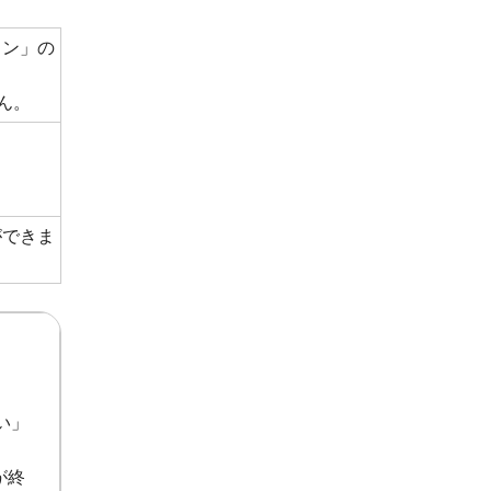
イン」の
ん。
ができま
い」
が終