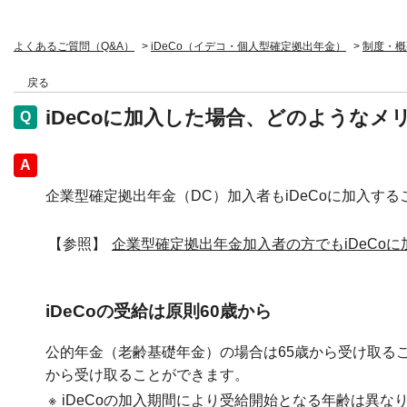
よくあるご質問（Q&A）
>
iDeCo（イデコ・個人型確定拠出年金）
>
制度・概
戻る
iDeCoに加入した場合、どのような
回答
企業型確定拠出年金（DC）加入者もiDeCoに加入す
【参照】
企業型確定拠出年金加入者の方でもiDeCoに
iDeCoの受給は原則60歳から
公的年金（老齢基礎年金）の場合は65歳から受け取るこ
から受け取ることができます。
※
iDeCoの加入期間により受給開始となる年齢は異な