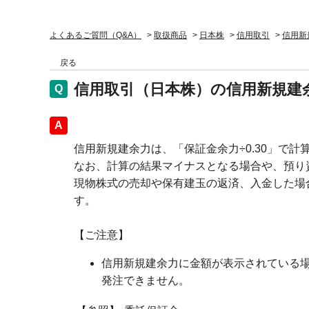
よくあるご質問（Q&A）
>
取扱商品
>
日本株
>
信用取引
>
信用新
戻る
信用取引（日本株）の信用新規建
回答
信用新規建余力は、「保証金余力÷0.30」で計
なお、計算の結果マイナスとなる場合や、預り
現物株式の売却や保有建玉の返済、入金した場
す。
【ご注意】
信用新規建余力に金額が表示されている場
発注できません。