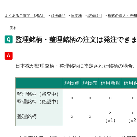
よくあるご質問（Q&A）
>
取扱商品
>
日本株
>
現物取引
>
株式の購入・売却
戻る
監理銘柄・整理銘柄の注文は発注でき
回答
日本株が監理銘柄・整理銘柄に指定された銘柄の場合
現物買
現物売
信用新規
信用
監理銘柄（審査中）
○
○
○
○
監理銘柄（確認中）
×
○
整理銘柄
○
○
（※1）
（※