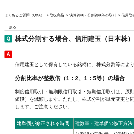
よくあるご質問（Q&A）
>
取扱商品
>
決算銘柄・分割銘柄等の取引
>
信用取
戻る
株式分割する場合、信用建玉（日本株
回答
信用建玉として保有している銘柄に、株式分割等によ
分割比率が整数倍（1：2、1：5等）の場合
制度信用取引・無期限信用取引・短期信用取引は、原
値段）を減額します。ただし、株式分割が単元変更と
します。ご注意ください。
建単価が修正される時間
建数量・建単価の修正方法