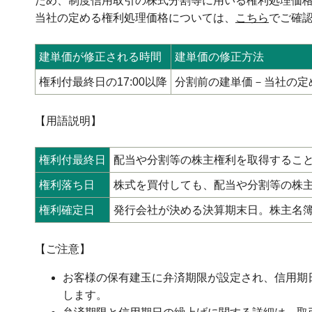
ため、制度信用取引の株式分割等に用いる権利処理価
当社の定める権利処理価格については、
こちら
でご確
建単価が修正される時間
建単価の修正方法
権利付最終日の17:00以降
分割前の建単価－当社の定
【用語説明】
権利付最終日
配当や分割等の株主権利を取得すること
権利落ち日
株式を買付しても、配当や分割等の株
権利確定日
発行会社が決める決算期末日。株主名
【ご注意】
お客様の保有建玉に弁済期限が設定され、信用期
します。