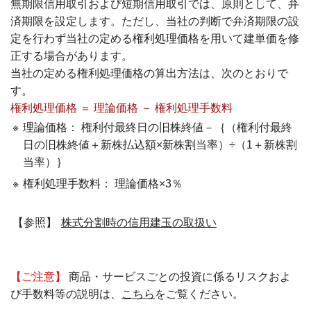
無期限信用取引および短期信用取引では、原則として、弁
済期限を設定します。ただし、当社の判断で弁済期限の設
定を行わず当社の定める権利処理価格を用いて建単価を修
正する場合があります。
当社の定める権利処理価格の算出方法は、次のとおりで
す。
権利処理価格 ＝ 理論価格 － 権利処理手数料
※
理論価格： 権利付最終日の旧株終値－｛（権利付最終
日の旧株終値＋新株払込額×新株割当率）÷（1＋新株割
当率）｝
※
権利処理手数料： 理論価格×3％
【参照】
株式分割時の信用建玉の取扱い
【ご注意】
商品・サービスごとの投資に係るリスクおよ
び手数料等の説明は、
こちら
をご覧ください。