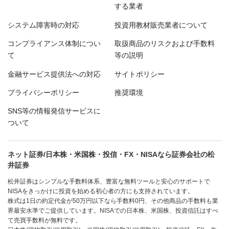
する業者
システム障害時の対応
投資用教材販売業者について
コンプライアンス体制につい
取扱商品のリスクおよび手数料
て
等の説明
金融サービス提供法への対応
サイトポリシー
プライバシーポリシー
推奨環境
SNS等の情報発信サービスに
ついて
ネット証券/日本株・米国株・投信・FX・NISAなら証券会社の松
井証券
松井証券はシンプルな手数料体系、豊富な無料ツールと安心のサポートで
NISAをきっかけに投資を始める初心者の方にも支持されています。
株式は1日の約定代金が50万円以下なら手数料0円、その他商品の手数料も業
界最安水準でご提供しています。NISAでの日本株、米国株、投資信託はすべ
て売買手数料が無料です。