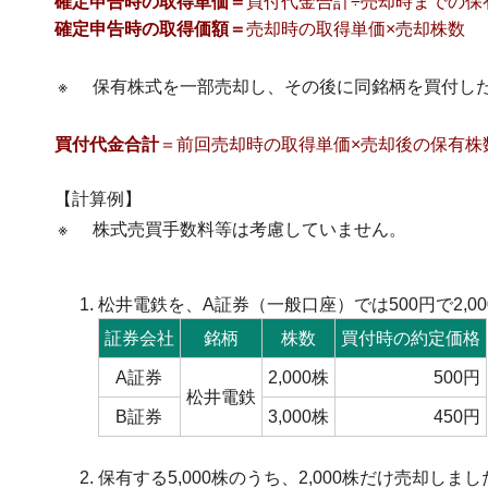
確定申告時の取得単価＝
買付代金合計÷売却時までの保
確定申告時の取得価額＝
売却時の取得単価×売却株数
※
保有株式を一部売却し、その後に同銘柄を買付し
買付代金合計
＝前回売却時の取得単価×売却後の保有株
【計算例】
※
株式売買手数料等は考慮していません。
松井電鉄を、A証券（一般口座）では500円で2,00
証券会社
銘柄
株数
買付時の約定価格
A証券
2,000株
500円
松井電鉄
B証券
3,000株
450円
保有する5,000株のうち、2,000株だけ売却しまし