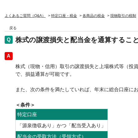
よくあるご質問（Q&A）
>
特定口座・税金
>
各商品の税金
>
現物取引の税制
戻る
株式の譲渡損失と配当金を通算するこ
回答
株式（現物・信用）取引の譲渡損失と上場株式等（投
で、損益通算が可能です。
また、次の条件を満たしていれば、年末に総合口座に
＜条件＞
特定口座
「源泉徴収あり」かつ「配当受入あり」
配当金の受取方法（受領方式）