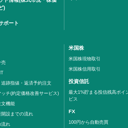
ど)
サポート
米国株
米国株現物取引
分売
米国株信用取引
IT
投資信託
・追跡指値・返済予約注文
最大1%貯まる投信残高ポイ
ッチ(約定価格改善サービス)
ビス
注文機能
FX
座開設までの流れ
100円から自動売買
の流れ