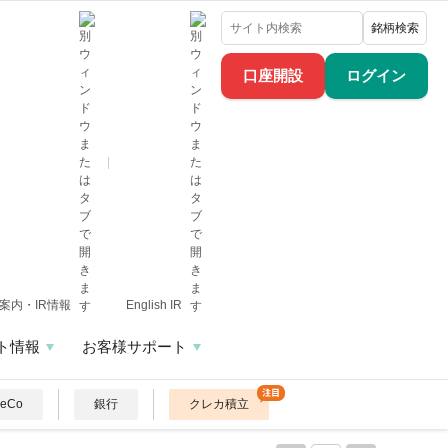
銘柄検索
口座開設
ログイン
案内・IR情報
English IR
ト情報
お客様サポート
DeCo
銀行
クレカ積立