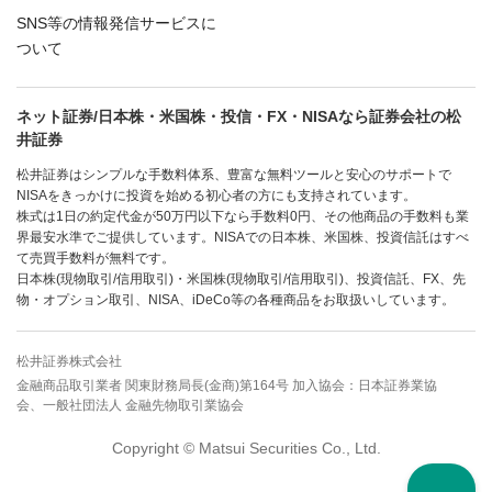
SNS等の情報発信サービスに
ついて
ネット証券/日本株・米国株・投信・FX・NISAなら証券会社の松
井証券
松井証券はシンプルな手数料体系、豊富な無料ツールと安心のサポートで
NISAをきっかけに投資を始める初心者の方にも支持されています。
株式は1日の約定代金が50万円以下なら手数料0円、その他商品の手数料も業
界最安水準でご提供しています。NISAでの日本株、米国株、投資信託はすべ
て売買手数料が無料です。
日本株(現物取引/信用取引)・米国株(現物取引/信用取引)、投資信託、FX、先
物・オプション取引、NISA、iDeCo等の各種商品をお取扱いしています。
松井証券株式会社
金融商品取引業者 関東財務局長(金商)第164号 加入協会：日本証券業協
会、一般社団法人 金融先物取引業協会
Copyright © Matsui Securities Co., Ltd.