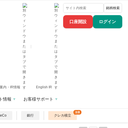
銘柄検索
口座開設
ログイン
案内・IR情報
English IR
ト情報
お客様サポート
DeCo
銀行
クレカ積立