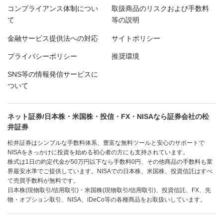
コンプライアンス体制につい
取扱商品のリスクおよび手数料
て
等の説明
金融サービス提供法への対応
サイトポリシー
プライバシーポリシー
推奨環境
SNS等の情報発信サービスに
ついて
ネット証券/日本株・米国株・投信・FX・NISAなら証券会社の松
井証券
松井証券はシンプルな手数料体系、豊富な無料ツールと安心のサポートで
NISAをきっかけに投資を始める初心者の方にも支持されています。
株式は1日の約定代金が50万円以下なら手数料0円、その他商品の手数料も業
界最安水準でご提供しています。NISAでの日本株、米国株、投資信託はすべ
て売買手数料が無料です。
日本株(現物取引/信用取引)・米国株(現物取引/信用取引)、投資信託、FX、先
物・オプション取引、NISA、iDeCo等の各種商品をお取扱いしています。