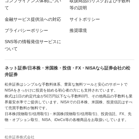
コンプライアンス体制につい
取扱商品のリスクおよび手数料
て
等の説明
金融サービス提供法への対応
サイトポリシー
プライバシーポリシー
推奨環境
SNS等の情報発信サービスに
ついて
ネット証券/日本株・米国株・投信・FX・NISAなら証券会社の松
井証券
松井証券はシンプルな手数料体系、豊富な無料ツールと安心のサポートで
NISAをきっかけに投資を始める初心者の方にも支持されています。
株式は1日の約定代金が50万円以下なら手数料0円、その他商品の手数料も業
界最安水準でご提供しています。NISAでの日本株、米国株、投資信託はすべ
て売買手数料が無料です。
日本株(現物取引/信用取引)・米国株(現物取引/信用取引)、投資信託、FX、先
物・オプション取引、NISA、iDeCo等の各種商品をお取扱いしています。
松井証券株式会社