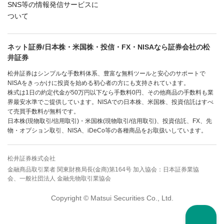
SNS等の情報発信サービスに
ついて
ネット証券/日本株・米国株・投信・FX・NISAなら証券会社の松
井証券
松井証券はシンプルな手数料体系、豊富な無料ツールと安心のサポートで
NISAをきっかけに投資を始める初心者の方にも支持されています。
株式は1日の約定代金が50万円以下なら手数料0円、その他商品の手数料も業
界最安水準でご提供しています。NISAでの日本株、米国株、投資信託はすべ
て売買手数料が無料です。
日本株(現物取引/信用取引)・米国株(現物取引/信用取引)、投資信託、FX、先
物・オプション取引、NISA、iDeCo等の各種商品をお取扱いしています。
松井証券株式会社
金融商品取引業者 関東財務局長(金商)第164号 加入協会：日本証券業協
会、一般社団法人 金融先物取引業協会
Copyright © Matsui Securities Co., Ltd.