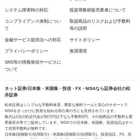
システム障害時の対応
投資用教材販売業者について
コンプライアンス体制につい
取扱商品のリスクおよび手数料
て
等の説明
金融サービス提供法への対応
サイトポリシー
プライバシーポリシー
推奨環境
SNS等の情報発信サービスに
ついて
ネット証券/日本株・米国株・投信・FX・NISAなら証券会社の松
井証券
松井証券はシンプルな手数料体系、豊富な無料ツールと安心のサポートで
NISAをきっかけに投資を始める初心者の方にも支持されています。
株式は1日の約定代金が50万円以下なら手数料0円、その他商品の手数料も業
界最安水準でご提供しています。NISAでの日本株、米国株、投資信託はすべ
て売買手数料が無料です。
日本株(現物取引/信用取引)・米国株(現物取引/信用取引)、投資信託、FX、先