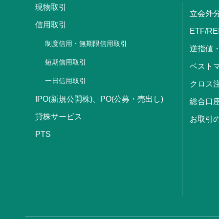
現物取引
立会外
信用取引
ETF/RE
制度信用・無期限信用取引
逆指値
短期信用取引
ベストマ
一日信用取引
クロス
IPO(新規公開株)、PO(公募・売出し)
総合口
貸株サービス
お取引
PTS