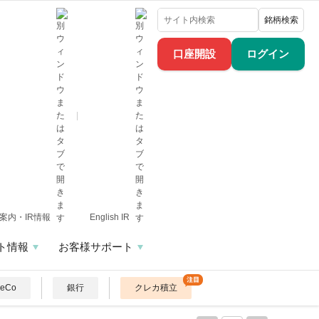
銘柄検索
口座開設
ログイン
案内・IR情報
English IR
ト情報
お客様サポート
DeCo
銀行
クレカ積立