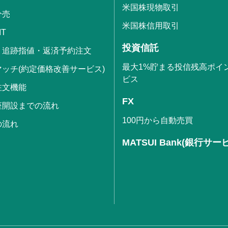
米国株現物取引
分売
米国株信用取引
IT
投資信託
・追跡指値・返済予約注文
最大1%貯まる投信残高ポイ
ッチ(約定価格改善サービス)
ビス
注文機能
FX
座開設までの流れ
100円から自動売買
の流れ
MATSUI Bank(銀行サー