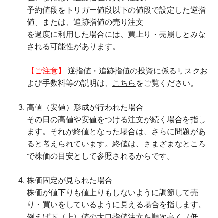
予約値段をトリガー値段以下の値段で設定した逆指
値、または、追跡指値の売り注文
を過度に利用した場合には、買上り・売崩しとみな
される可能性があります。
【ご注意】
逆指値・追跡指値の投資に係るリスクお
よび手数料等の説明は、
こちら
をご覧ください。
高値（安値）形成が行われた場合
その日の高値や安値をつける注文が続く場合を指し
ます。それが終値となった場合は、さらに問題があ
ると考えられています。終値は、さまざまなところ
で株価の目安として参照されるからです。
株価固定が見られた場合
株価が値下りも値上りもしないように調節して売
り・買いをしているように見える場合を指します。
例えば下（上）値の大口指値注文を順次高く（低