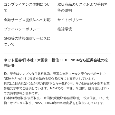
コンプライアンス体制につい
取扱商品のリスクおよび手数料
て
等の説明
金融サービス提供法への対応
サイトポリシー
プライバシーポリシー
推奨環境
SNS等の情報発信サービスに
ついて
ネット証券/日本株・米国株・投信・FX・NISAなら証券会社の松
井証券
松井証券はシンプルな手数料体系、豊富な無料ツールと安心のサポートで
NISAをきっかけに投資を始める初心者の方にも支持されています。
株式は1日の約定代金が50万円以下なら手数料0円、その他商品の手数料も業
界最安水準でご提供しています。NISAでの日本株、米国株、投資信託はすべ
て売買手数料が無料です。
日本株(現物取引/信用取引)・米国株(現物取引/信用取引)、投資信託、FX、先
物・オプション取引、NISA、iDeCo等の各種商品をお取扱いしています。