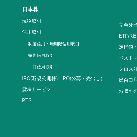
日本株
現物取引
立会外
信用取引
ETF/RE
制度信用・無期限信用取引
逆指値
短期信用取引
ベストマ
一日信用取引
クロス
IPO(新規公開株)、PO(公募・売出し)
総合口
貸株サービス
お取引
PTS