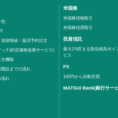
米国株
米国株現物取引
分売
米国株信用取引
IT
投資信託
・追跡指値・返済予約注文
最大1%貯まる投信残高ポイ
ッチ(約定価格改善サービス)
ビス
注文機能
FX
座開設までの流れ
100円から自動売買
の流れ
MATSUI Bank(銀行サー