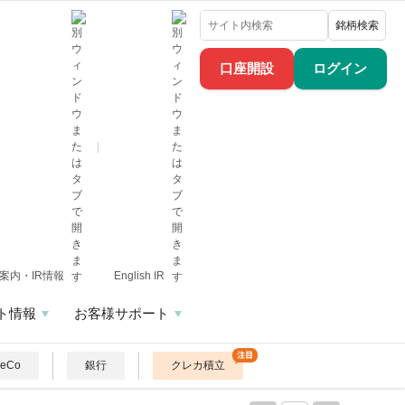
銘柄検索
口座開設
ログイン
案内・IR情報
English IR
ト情報
お客様サポート
DeCo
銀行
クレカ積立