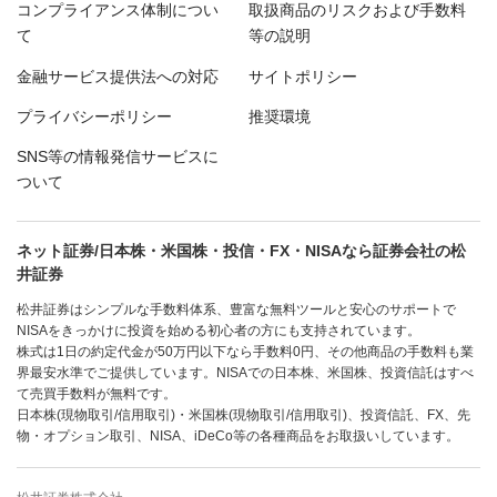
コンプライアンス体制につい
取扱商品のリスクおよび手数料
て
等の説明
金融サービス提供法への対応
サイトポリシー
プライバシーポリシー
推奨環境
SNS等の情報発信サービスに
ついて
ネット証券/日本株・米国株・投信・FX・NISAなら証券会社の松
井証券
松井証券はシンプルな手数料体系、豊富な無料ツールと安心のサポートで
NISAをきっかけに投資を始める初心者の方にも支持されています。
株式は1日の約定代金が50万円以下なら手数料0円、その他商品の手数料も業
界最安水準でご提供しています。NISAでの日本株、米国株、投資信託はすべ
て売買手数料が無料です。
日本株(現物取引/信用取引)・米国株(現物取引/信用取引)、投資信託、FX、先
物・オプション取引、NISA、iDeCo等の各種商品をお取扱いしています。