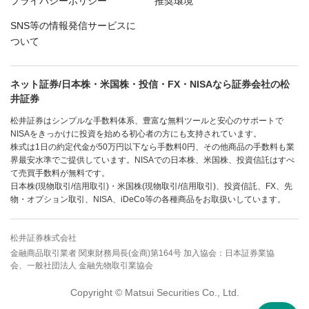
プライバシーポリシー
推奨環境
SNS等の情報発信サービスに
ついて
ネット証券/日本株・米国株・投信・FX・NISAなら証券会社の松
井証券
松井証券はシンプルな手数料体系、豊富な無料ツールと安心のサポートで
NISAをきっかけに投資を始める初心者の方にも支持されています。
株式は1日の約定代金が50万円以下なら手数料0円、その他商品の手数料も業
界最安水準でご提供しています。NISAでの日本株、米国株、投資信託はすべ
て売買手数料が無料です。
日本株(現物取引/信用取引)・米国株(現物取引/信用取引)、投資信託、FX、先
物・オプション取引、NISA、iDeCo等の各種商品をお取扱いしています。
松井証券株式会社
金融商品取引業者 関東財務局長(金商)第164号 加入協会：日本証券業協
会、一般社団法人 金融先物取引業協会
Copyright © Matsui Securities Co., Ltd.