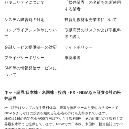
セキュリティについて
「松井証券」の名前を無断使用
する業者
システム障害時の対応
投資用教材販売業者について
コンプライアンス体制につい
取扱商品のリスクおよび手数料
て
等の説明
金融サービス提供法への対応
サイトポリシー
プライバシーポリシー
推奨環境
SNS等の情報発信サービスに
ついて
ネット証券/日本株・米国株・投信・FX・NISAなら証券会社の松
井証券
松井証券はシンプルな手数料体系、豊富な無料ツールと安心のサポートで
NISAをきっかけに投資を始める初心者の方にも支持されています。
株式は1日の約定代金が50万円以下なら手数料0円、その他商品の手数料も業
界最安水準でご提供しています。NISAでの日本株、米国株、投資信託はすべ