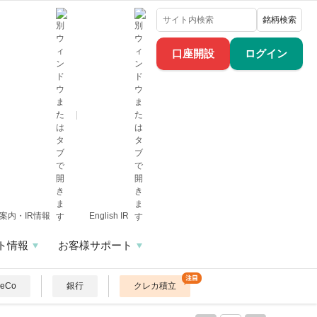
銘柄検索
口座開設
ログイン
案内・IR情報
English IR
ト情報
お客様サポート
DeCo
銀行
クレカ積立