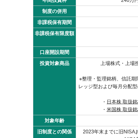
年間投資枠
240万
制度の併用
非課税保有期間
非課税保有限度額
口座開設期間
投資対象商品
上場株式・上場
※整理・監理銘柄、信託期
レッジ型および毎月分配型
・
日本株 取扱
・
米国株 取扱
対象年齢
旧制度との関係
2023年末までに旧NIS