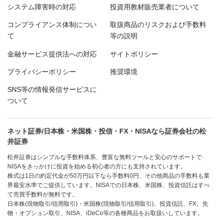
システム障害時の対応
投資用教材販売業者について
コンプライアンス体制につい
取扱商品のリスクおよび手数料
て
等の説明
金融サービス提供法への対応
サイトポリシー
プライバシーポリシー
推奨環境
SNS等の情報発信サービスに
ついて
ネット証券/日本株・米国株・投信・FX・NISAなら証券会社の松
井証券
松井証券はシンプルな手数料体系、豊富な無料ツールと安心のサポートで
NISAをきっかけに投資を始める初心者の方にも支持されています。
株式は1日の約定代金が50万円以下なら手数料0円、その他商品の手数料も業
界最安水準でご提供しています。NISAでの日本株、米国株、投資信託はすべ
て売買手数料が無料です。
日本株(現物取引/信用取引)・米国株(現物取引/信用取引)、投資信託、FX、先
物・オプション取引、NISA、iDeCo等の各種商品をお取扱いしています。