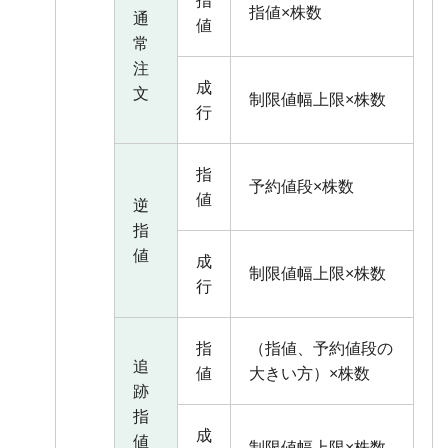
指
指値×株数
通
値
常
注
成
文
制限値幅上限×株数
行
指
予約値段×株数
値
逆
指
値
成
制限値幅上限×株数
行
指
（指値、予約値段の
追
値
大きい方）×株数
跡
指
成
値
制限値幅上限×株数