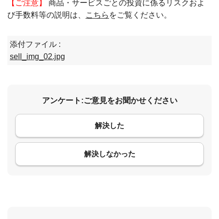
【ご注意】
商品・サービスごとの投資に係るリスクおよ
び手数料等の説明は、
こちら
をご覧ください。
添付ファイル :
sell_img_02.jpg
アンケート:ご意見をお聞かせください
解決した
コメント
解決しなかった