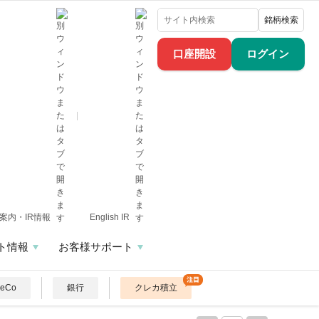
銘柄検索
口座開設
ログイン
案内・IR情報
English IR
ト情報
お客様サポート
DeCo
銀行
クレカ積立