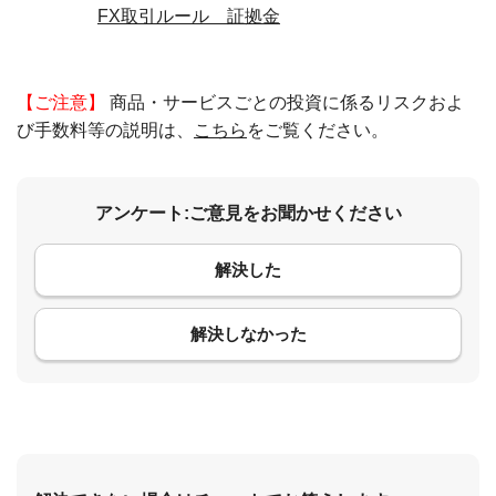
FX取引ルール 証拠金
【ご注意】
商品・サービスごとの投資に係るリスクおよ
び手数料等の説明は、
こちら
をご覧ください。
アンケート:ご意見をお聞かせください
解決した
コメント
解決しなかった