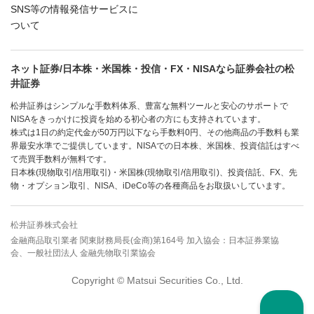
SNS等の情報発信サービスに
ついて
ネット証券/日本株・米国株・投信・FX・NISAなら証券会社の松
井証券
松井証券はシンプルな手数料体系、豊富な無料ツールと安心のサポートで
NISAをきっかけに投資を始める初心者の方にも支持されています。
株式は1日の約定代金が50万円以下なら手数料0円、その他商品の手数料も業
界最安水準でご提供しています。NISAでの日本株、米国株、投資信託はすべ
て売買手数料が無料です。
日本株(現物取引/信用取引)・米国株(現物取引/信用取引)、投資信託、FX、先
物・オプション取引、NISA、iDeCo等の各種商品をお取扱いしています。
松井証券株式会社
金融商品取引業者 関東財務局長(金商)第164号 加入協会：日本証券業協
会、一般社団法人 金融先物取引業協会
Copyright © Matsui Securities Co., Ltd.