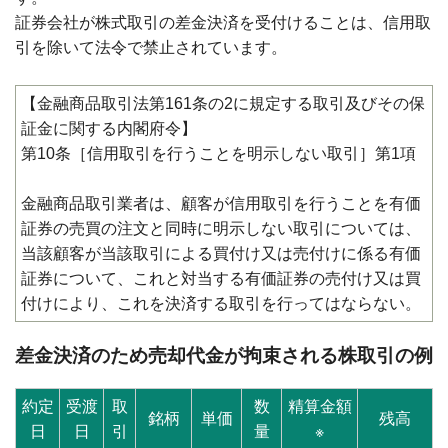
証券会社が株式取引の差金決済を受付けることは、信用取
引を除いて法令で禁止されています。
【金融商品取引法第161条の2に規定する取引及びその保
証金に関する内閣府令】
第10条［信用取引を行うことを明示しない取引］第1項
金融商品取引業者は、顧客が信用取引を行うことを有価
証券の売買の注文と同時に明示しない取引については、
当該顧客が当該取引による買付け又は売付けに係る有価
証券について、これと対当する有価証券の売付け又は買
付けにより、これを決済する取引を行ってはならない。
差金決済のため売却代金が拘束される株取引の例
約定
受渡
取
数
精算金額
銘柄
単価
残高
日
日
引
量
※