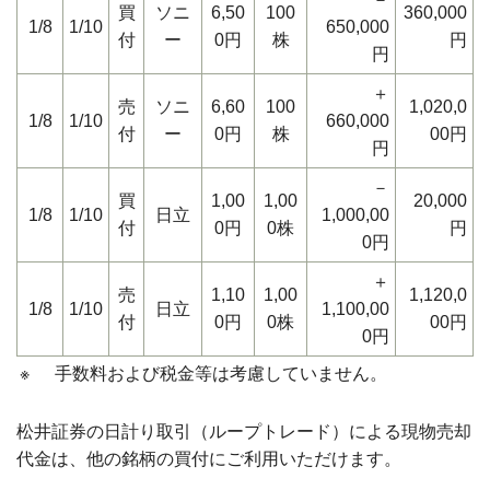
買
ソニ
6,50
100
360,000
1/8
1/10
650,000
付
ー
0円
株
円
円
＋
売
ソニ
6,60
100
1,020,0
1/8
1/10
660,000
付
ー
0円
株
00円
円
－
買
1,00
1,00
20,000
1/8
1/10
日立
1,000,00
付
0円
0株
円
0円
＋
売
1,10
1,00
1,120,0
1/8
1/10
日立
1,100,00
付
0円
0株
00円
0円
※
手数料および税金等は考慮していません。
松井証券の日計り取引（ループトレード）による現物売却
代金は、他の銘柄の買付にご利用いただけます。