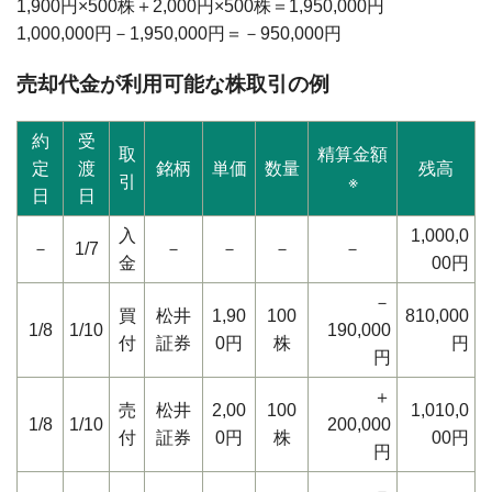
1,900円×500株＋2,000円×500株＝1,950,000円
1,000,000円－1,950,000円＝－950,000円
売却代金が利用可能な株取引の例
約
受
取
精算金額
定
渡
銘柄
単価
数量
残高
引
※
日
日
入
1,000,0
－
1/7
－
－
－
－
金
00円
－
買
松井
1,90
100
810,000
1/8
1/10
190,000
付
証券
0円
株
円
円
＋
売
松井
2,00
100
1,010,0
1/8
1/10
200,000
付
証券
0円
株
00円
円
－