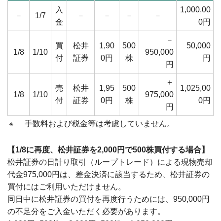
入
1,000,00
－
1/7
－
－
－
－
金
0円
－
買
松井
1,90
500
50,000
1/8
1/10
950,000
付
証券
0円
株
円
円
＋
売
松井
1,95
500
1,025,00
1/8
1/10
975,000
付
証券
0円
株
0円
円
※
手数料および税金等は考慮していません。
【1/8に再度、松井証券を2,000円で500株買付する場合】
松井証券の日計り取引（ループトレード）による現物売却
代金975,000円は、差金決済に該当するため、松井証券の
買付にはご利用いただけません。
同日中に松井証券の買付を再度行うためには、950,000円
の不足分をご入金いただく必要があります。