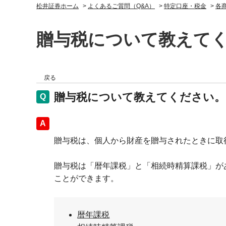
松井証券ホーム
>
よくあるご質問（Q&A）
>
特定口座・税金
>
各
贈与税について教えて
戻る
贈与税について教えてください。
回答
贈与税は、個人から財産を贈与されたときに取
贈与税は「暦年課税」と「相続時精算課税」が
ことができます。
暦年課税