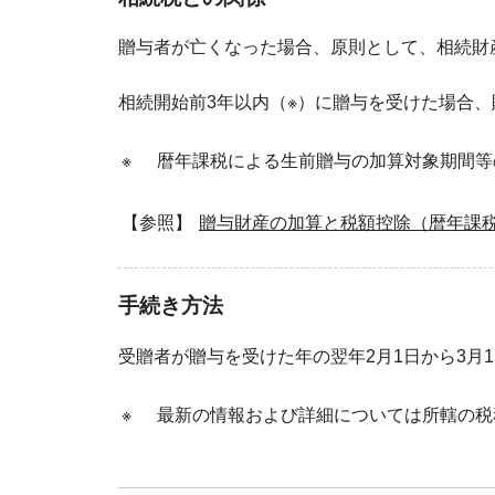
贈与者が亡くなった場合、原則として、相続財
相続開始前3年以内（※）に贈与を受けた場合
※
暦年課税による生前贈与の加算対象期間等
【参照】
贈与財産の加算と税額控除（暦年課
手続き方法
受贈者が贈与を受けた年の翌年2月1日から3月
※
最新の情報および詳細については所轄の税