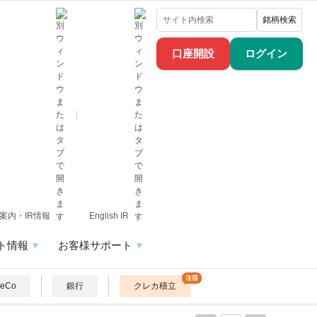
銘柄検索
口座開設
ログイン
案内・IR情報
English IR
ト情報
お客様サポート
DeCo
銀行
クレカ積立