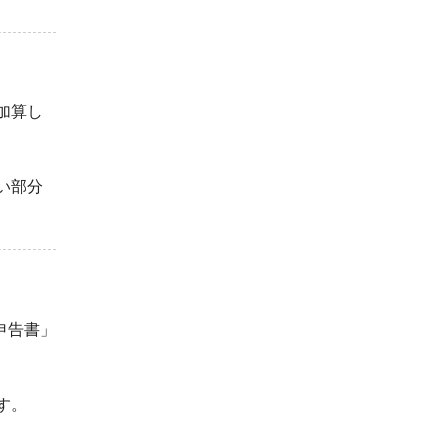
加算し
い部分
申告書」
す。