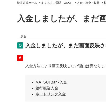
松井証券ホーム
>
よくあるご質問（Q&A）
>
入金・出金・振替
>
入金しましたが、まだ
戻る
入金しましたが、まだ画面反映さ
回答
入金方法により画面反映しない理由は異なりま
MATSUI Bank入金
銀行振込入金
ネットリンク入金