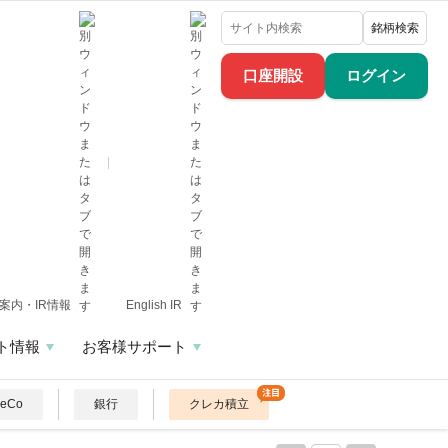
銘柄検索
口座開設
ログイン
案内・IR情報
English IR
ト情報
お客様サポート
DeCo
銀行
クレカ積立