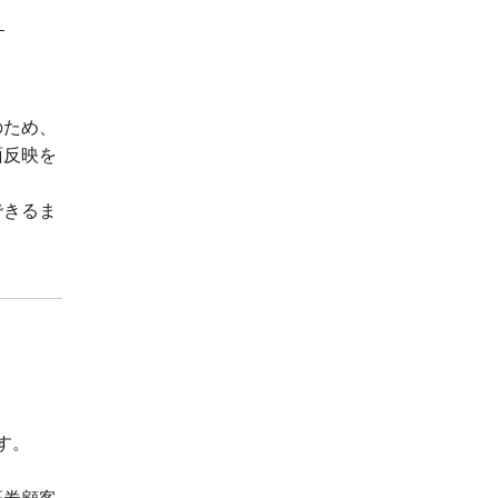
。
のため、
面反映を
できるま
す。