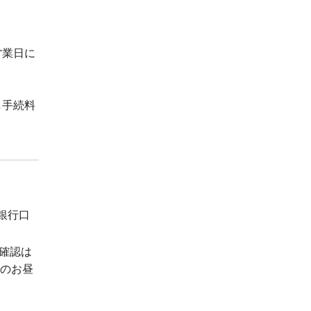
営業日に
し手続料
銀行口
確認は
日のお昼