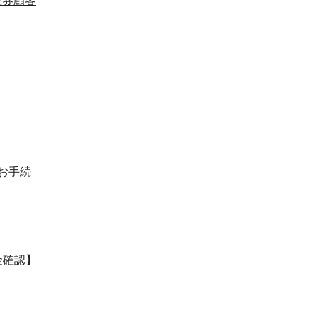
証券顧客
お手続
金確認】