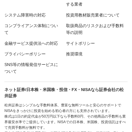
する業者
システム障害時の対応
投資用教材販売業者について
コンプライアンス体制につい
取扱商品のリスクおよび手数料
て
等の説明
金融サービス提供法への対応
サイトポリシー
プライバシーポリシー
推奨環境
SNS等の情報発信サービスに
ついて
ネット証券/日本株・米国株・投信・FX・NISAなら証券会社の松
井証券
松井証券はシンプルな手数料体系、豊富な無料ツールと安心のサポートで
NISAをきっかけに投資を始める初心者の方にも支持されています。
株式は1日の約定代金が50万円以下なら手数料0円、その他商品の手数料も業
界最安水準でご提供しています。NISAでの日本株、米国株、投資信託はすべ
て売買手数料が無料です。