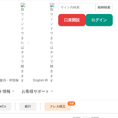
銘柄検索
口座開設
ログイン
案内・IR情報
English IR
ト情報
お客様サポート
DeCo
銀行
クレカ積立